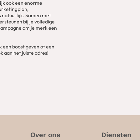
rlijk ook een enorme
marketingplan,
 natuurlijk. Samen met
steunen bij je volledige
 campagne om je merk een
rk een boost geven of een
 aan het juiste adres!
Over ons
Diensten