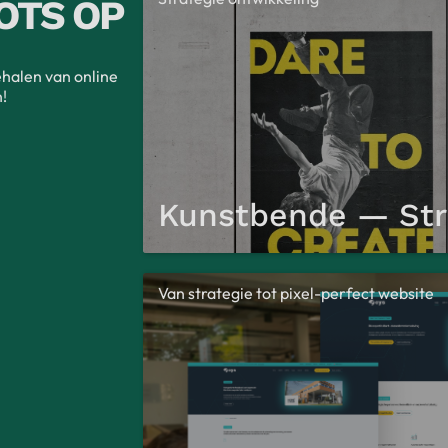
OTS OP
ehalen van online
!
Kunstbende — Str
Van strategie tot pixel-perfect website