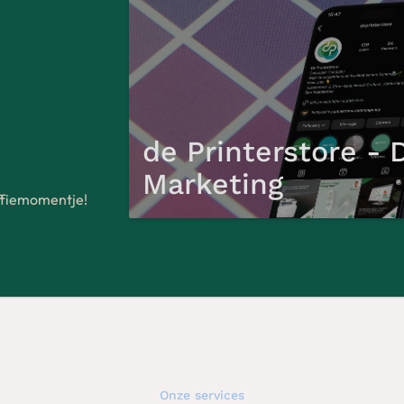
de Printerstore - D
Marketing
offiemomentje!
Onze services