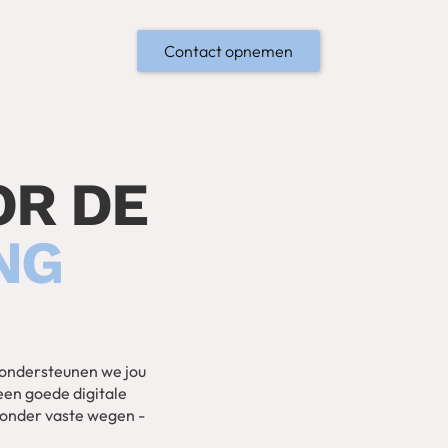
Contact opnemen
OR DE
NG
o ondersteunen we jou
een goede digitale
 zonder vaste wegen -