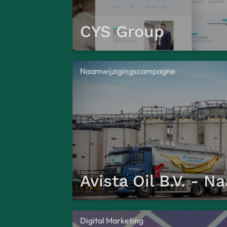
CYS Group
Naamwijzigingscampagne
Avista Oil B.V. - N
Digital Marketing