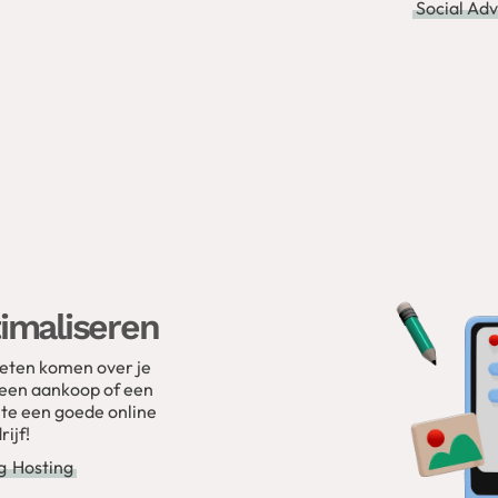
Social Ad
imaliseren
weten komen over je
s een aankoop of een
te een goede online
rijf!
g
Hosting