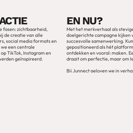
 ACTIE
EN NU?
 fasen: zichtbaarheid,
Met het merkverhaal als stevig
ij de creatie van alle
doelgerichte campagne kijken w
ers, social media formats en
succesvolle samenwerking. Kun
 we een centrale
gepositioneerd als hét platfo
op TikTok, Instagram en
ontdekken en vooral: maken. Een
werden geïnspireerd.
draait om perfectie, maar om le
Bij Junnect geloven we in verha
Samen met Kunstbende hebben 
verder reikt dan communicatie:
door heel Nederland. Dare to C
GLE GIDSEN
OOK EEN VO