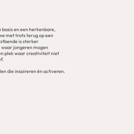
e basis en een herkenbare,
e met trots terug op een
stbende is sterker
rm waar jongeren mogen
 plek waar creativiteit niet
f.
len die inspireren én activeren.
we een basis neergezet die
 het is een oproep aan jongeren
reate.
LLE AGENDA