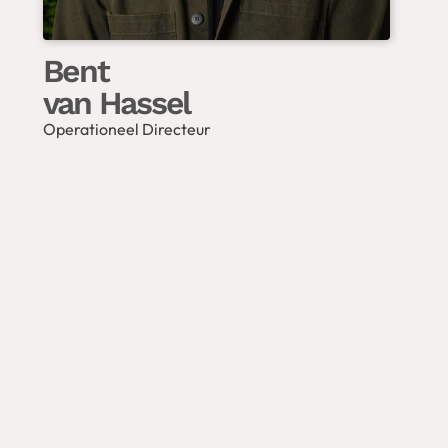
Bent
van Hassel
Operationeel Directeur
WIL JE OOK EEN
NIEUWE WEBSITE,
VOLLEDIG IN JOUW
STIJL?
Neem contact met ons op, dan plannen we een
vrijblijvende meeting in bij ons op kantoor in
Roosendaal, bij jou of online!